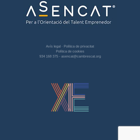
Avís legal
·
Política de privacitat
Política de cookies
934 168 375
-
asencat@cambrescat.org