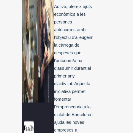
Activa, ofereix ajuts
econòmics a les
persones
autònomes amb
l’objectiu d’alleugerir
la càrrega de
despeses que
l’autònom/a ha
d’assumir durant el
primer any
d’activitat. Aquesta
iniciativa permet
fomentar
l’emprenedoria a la
ciutat de Barcelona i
ajuda les noves
empreses a