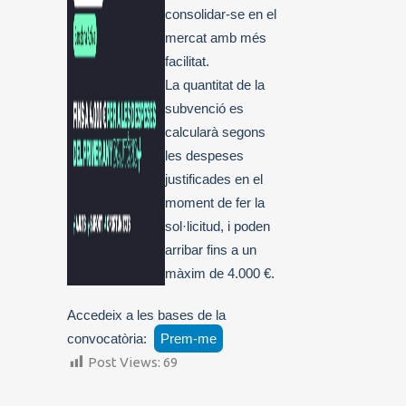
consolidar-se en el
mercat amb més
facilitat.
La quantitat de la
subvenció es
calcularà segons
les despeses
justificades en el
moment de fer la
sol·licitud, i poden
arribar fins a un
màxim de 4.000 €.
Accedeix a les bases de la
convocatòria:
Prem-me
Post Views:
69