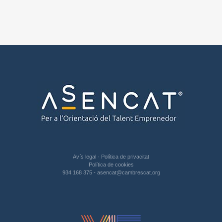
Avís legal
·
Política de privacitat
Política de cookies
934 168 375
-
asencat@cambrescat.org