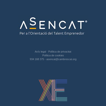
Avís legal
·
Política de privacitat
Política de cookies
934 168 375
-
asencat@cambrescat.org