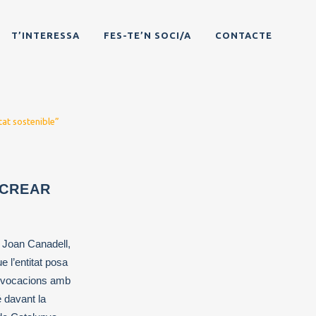
T’INTERESSA
FES-TE’N SOCI/A
CONTACTE
tat sostenible”
 CREAR
 Joan Canadell,
 l’entitat posa
s vocacions amb
 davant la