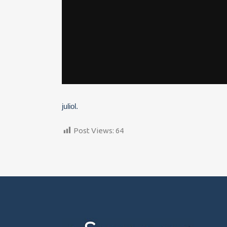
juliol.
Post Views:
64