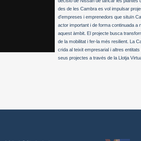
decisió de Nissan de tancar les plantes 
des de les Cambra es vol impulsar proje
d’empreses i emprenedors que situïn C
actor important i de forma continuada a 
aquest àmbit. El projecte busca transform
de la mobilitat i fer-la més resilient. La
crida al teixit empresarial i altres entitat
seus projectes a través de la Llotja Virtua