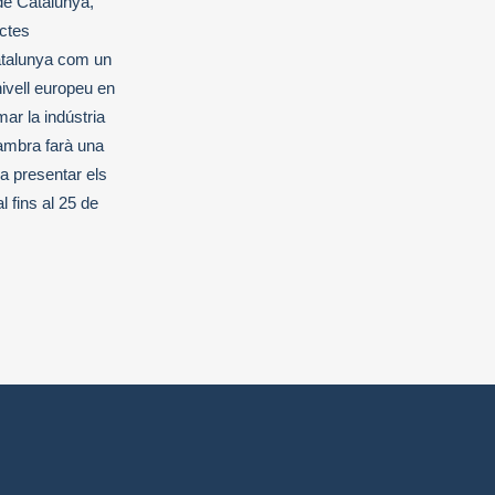
de Catalunya,
ctes
atalunya com un
nivell europeu en
ar la indústria
 Cambra farà una
s a presentar els
l fins al 25 de