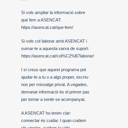
Si vols ampliar la informació sobre
què fem a ASENCAT:
https://asencat.cat/que-fem/
Si vols col·laborar amb ASENCAT i
sumar-te a aquesta xarxa de suport:
https://asencat.cat/col%C2%B7laborar/
I si creus que aquest programa pot
ajudar-te a tu o a algú proper, escriu-
nos per missatge privat. A vegades,
demanar informació és el primer pas
per tornar a sentir-se acompanyat.
A ASENCAT ho tenim clar:
connectar és cuidar. I quan cuidem
els vincles, cuidem la vida.