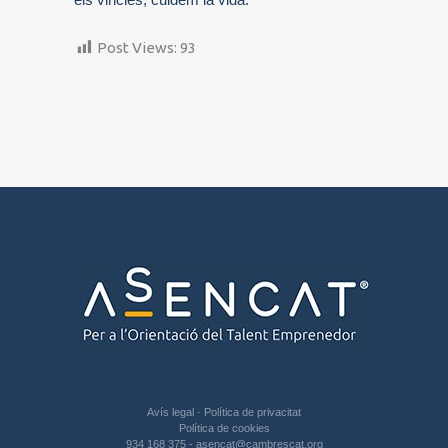
Post Views:
93
Avís legal
·
Política de privacitat
Política de cookies
934 168 375
-
asencat@cambrescat.org