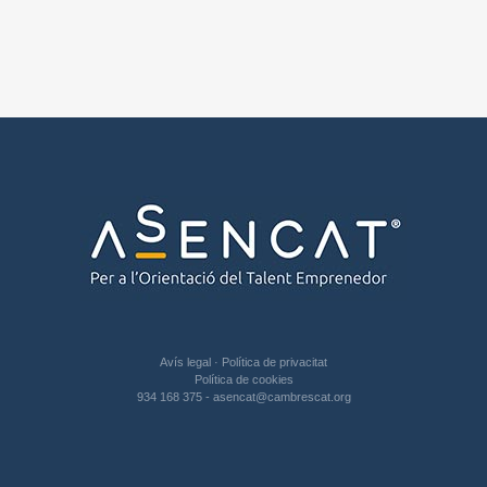
Avís legal
·
Política de privacitat
Política de cookies
934 168 375
-
asencat@cambrescat.org