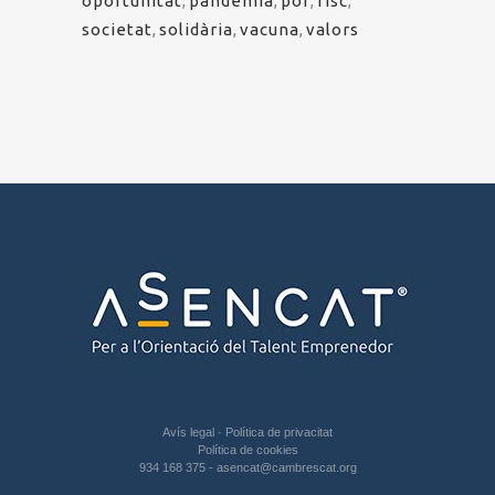
oportunitat
,
pandèmia
,
por
,
risc
,
societat
,
solidària
,
vacuna
,
valors
Avís legal
·
Política de privacitat
Política de cookies
934 168 375
-
asencat@cambrescat.org