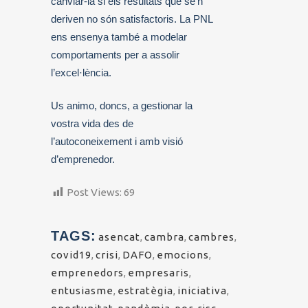
canviar-la si els resultats que se’n
deriven no són satisfactoris. La PNL
ens ensenya també a modelar
comportaments per a assolir
l’excel·lència.
Us animo, doncs, a gestionar la
vostra vida des de
l’autoconeixement i amb visió
d’emprenedor.
Post Views:
69
TAGS:
asencat
,
cambra
,
cambres
,
covid19
,
crisi
,
DAFO
,
emocions
,
emprenedors
,
empresaris
,
entusiasme
,
estratègia
,
iniciativa
,