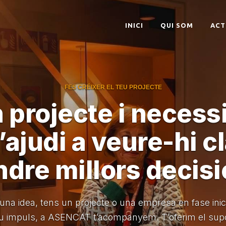
INICI
QUI SOM
ACT
FES CRÉIXER EL TEU PROJECTE
 projecte i necess
’ajudi a veure-hi c
ndre millors decisi
una idea, tens un projecte o una empresa en fase inici
ou impuls, a ASENCAT t’acompanyem. T’oferim el supor