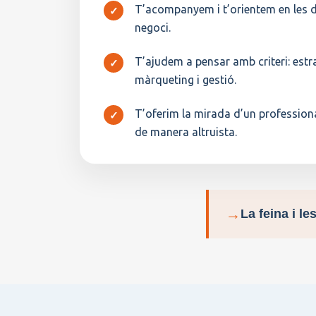
T’acompanyem i t’orientem en les d
✓
negoci.
T’ajudem a pensar amb criteri: estra
✓
màrqueting i gestió.
T’oferim la mirada d’un professiona
✓
de manera altruista.
→
La feina i l