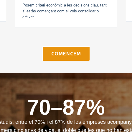
Posem criteri econòmic a les decisions clau, tant
si estàs començant com si vols consolidar o
créixer.
COMENCEM
70–87%
studis, entre el 70% i el 87% de les empreses acompan
imers cinc anys de vida, el doble que les que no han es