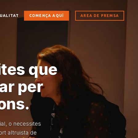
UALITAT
COMENÇA AQUÍ
AREA DE PREMSA
ites que
lar per
ons.
al, o necessites
t altruista de