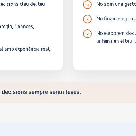
ecisions clau del teu
No som una gestor
×
No financem projec
×
tègia, finances,
No elaborem docum
×
la feina en el teu l
l amb experiència real,
es decisions sempre seran teves.