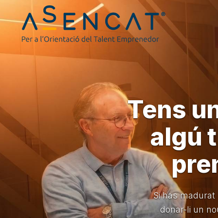
Tens un
algú t
pre
Si has madurat 
donar-li un n