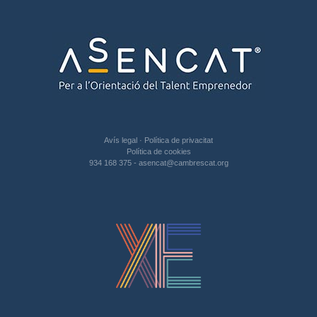
Avís legal
·
Política de privacitat
Política de cookies
934 168 375
-
asencat@cambrescat.org